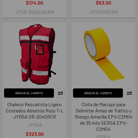
$174.00
$63.00
JYSR-1020ANCRM
JYSR1010CRR
AÑADIR AL CARRITO
AÑADIR AL CARRITO
Chaleco Rescatista Ligero
Cinta de Marcaje para
Costados Abiertos Rojo T-L
Delimitar Áreas de Tráfico y
JYRSA SR-2040RCR
Riesgo Amarilla EPV-C2M04
de 35 mts SERSA EPV-
JYRSA
C2M04
$323.00
SERSA