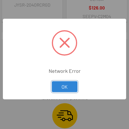
JYSR-2040RCRGD
$126.00
SEEPV-C2M04
Network Error
ENVÍOS GRATIS
OK
En compras superiores a $999
Valido solo en compras online