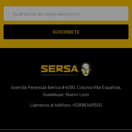
Dirección
de
correo
electrónico
Avenida Península Ibérica #4090, Colonia Villa Española,
Guadalupe, Nuevo León
Llamenos al teléfono +528180481500