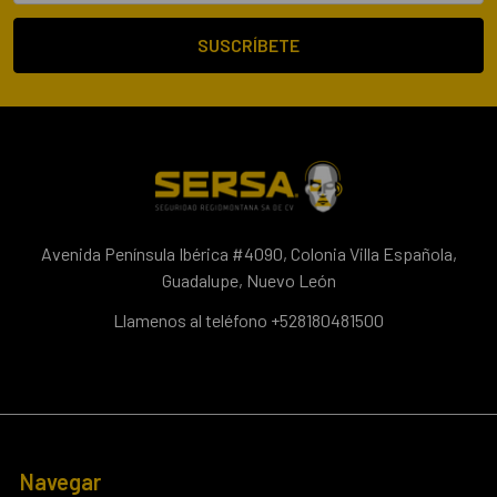
correo
electrónico
Avenida Península Ibérica #4090, Colonia Villa Española,
Guadalupe, Nuevo León
Llamenos al teléfono +528180481500
Navegar