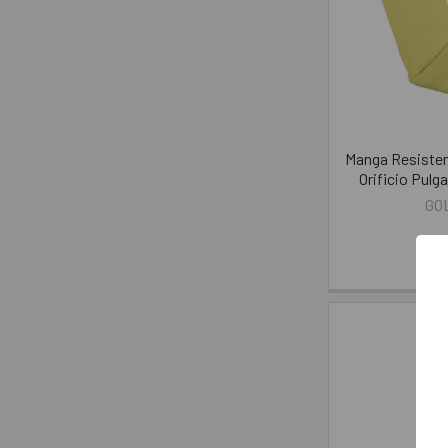
Manga Resisten
Orificio Pul
GO