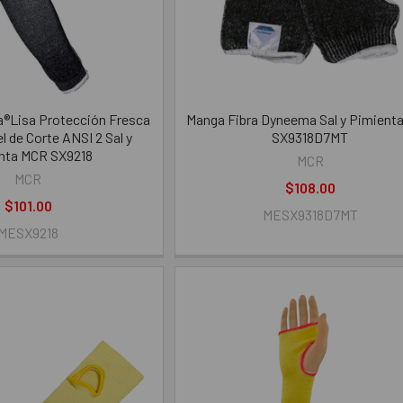
®Lisa Protección Fresca
Manga Fibra Dyneema Sal y Pimient
l de Corte ANSI 2 Sal y
SX9318D7MT
nta MCR SX9218
MCR
MCR
$108.00
$101.00
MESX9318D7MT
MESX9218