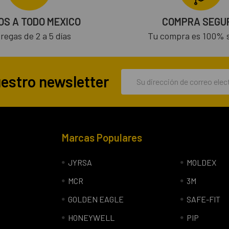
OS A TODO MEXICO
COMPRA SEGU
regas de 2 a 5 días
Tu compra es 100% 
Dirección
uestro newsletter
de
correo
electrónico
Marcas Populares
JYRSA
MOLDEX
MCR
3M
GOLDEN EAGLE
SAFE-FIT
HONEYWELL
PIP