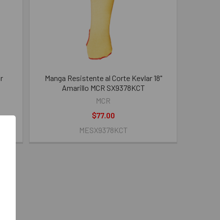
r
Manga Resistente al Corte Kevlar 18"
Amarillo MCR SX9378KCT
MCR
$77.00
MESX9378KCT