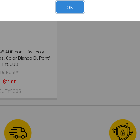
OK
® 400 con Elástico y
as, Color Blanco DuPont™
TY500S
DuPont™
$11.00
DUTY500S