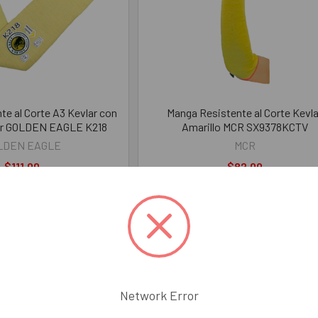
te al Corte A3 Kevlar con
Manga Resistente al Corte Kevla
gar GOLDEN EAGLE K218
Amarillo MCR SX9378KCTV
LDEN EAGLE
MCR
$111.00
$82.00
GEK218
MESX9378KCTV
Network Error