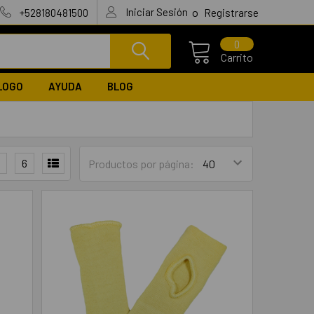
Iniciar Sesión
o
+528180481500
Registrarse
0
Carrito
LOGO
AYUDA
BLOG
4
6
Productos por página: