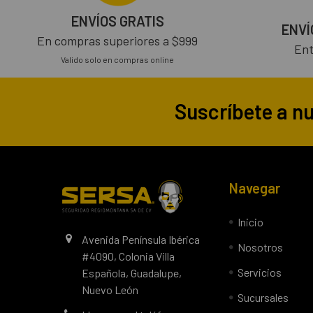
ENVÍOS GRATIS
ENVÍ
En compras superiores a $999
Ent
Valido solo en compras online
Suscríbete a n
Navegar
Inicio
Avenida Península Ibérica
Nosotros
#4090, Colonia Villa
Servicios
Española, Guadalupe,
Nuevo León
Sucursales