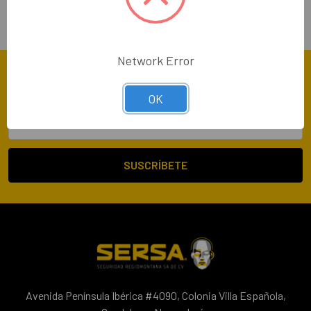
SOPORTE 24/7
Seguimiento de tu pedido y dudas
Network Error
Suscríbete A Nuestro Newsletter
OK
Dirección
de
correo
electrónico
Avenida Península Ibérica #4090, Colonia Villa Española,