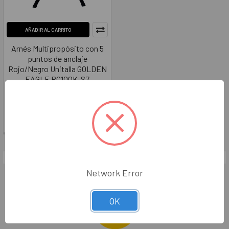
AÑADIR AL CARRITO
Arnés Multipropósito con 5
puntos de anclaje
Rojo/Negro Unitalla GOLDEN
EAGLE PC100K-S7
GOLDEN EAGLE
$4,299.00
GEPC100KS7
Network Error
OK