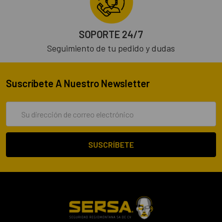
SOPORTE 24/7
Seguimiento de tu pedido y dudas
Suscríbete A Nuestro Newsletter
Dirección
de
correo
electrónico