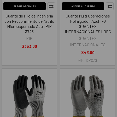
ELEGIR OPCIONES
AÑADIR AL CARRITO
Guante de Hilo de Ingeniería
Guante Multi Operaciones
con Recubrimiento de Nitrilo
Polialgodón Azul T-G
Microespumado Azul, PIP
GUANTES
3745
INTERNACIONALES LDPC
PIP
GUANTES
INTERNACIONALES
$353.00
$43.00
GI-LDPC/G