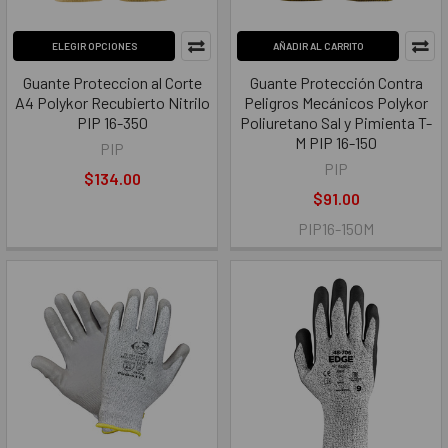
ELEGIR OPCIONES
AÑADIR AL CARRITO
Guante Proteccion al Corte
Guante Protección Contra
A4 Polykor Recubierto Nitrilo
Peligros Mecánicos Polykor
PIP 16-350
Poliuretano Sal y Pimienta T-
M PIP 16-150
PIP
PIP
$134.00
$91.00
PIP16-150M