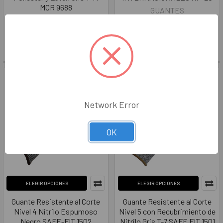
MCR 9688
GUANTES
MCR
INTERNACIONALES
$59.00
$114.00
ME9688M
GIHP-20/6
Network Error
OK
ELEGIR OPCIONES
ELEGIR OPCIONES
Guante Resistente al Corte
Guante Resistente al Corte
Nivel 4 Nitrilo Espumoso
Nivel 5 con Recubrimiento de
Negro SAFE-FIT 1502
Nitrilo Gris T-7 SAFE FIT 1501