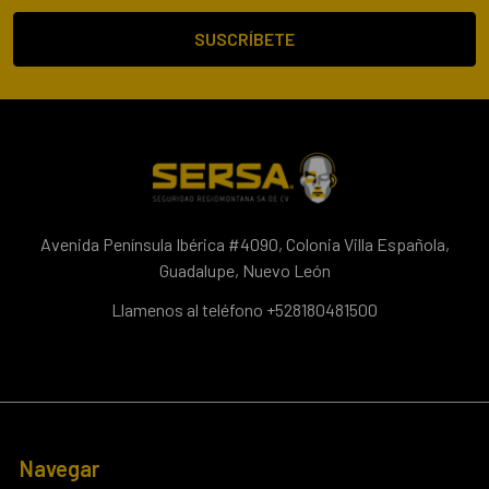
correo
electrónico
Avenida Península Ibérica #4090, Colonia Villa Española,
Guadalupe, Nuevo León
Llamenos al teléfono +528180481500
Navegar