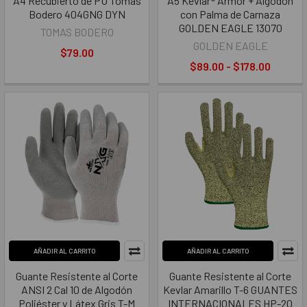
A4 Recubierto de PU Tomas
A5 Kevlar® Armor + Algodón
Bodero 404GNG DYN
con Palma de Carnaza
GOLDEN EAGLE 13070
TOMAS BODERO
GOLDEN EAGLE
$79.00
$89.00 - $178.00
AÑADIR AL CARRITO
AÑADIR AL CARRITO
Guante Resistente al Corte
Guante Resistente al Corte
ANSI 2 Cal 10 de Algodón
Kevlar Amarillo T-6 GUANTES
Poliéster y Látex Gris T-M
INTERNACIONALES HP-20