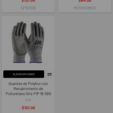
$137.00
$84.00
SF503S6
MESX93860S
ELEGIR OPCIONES
Guantes de Polykor con
Recubrimiento de
Poliuretano Gris PIP 16-560
PIP
$101.00