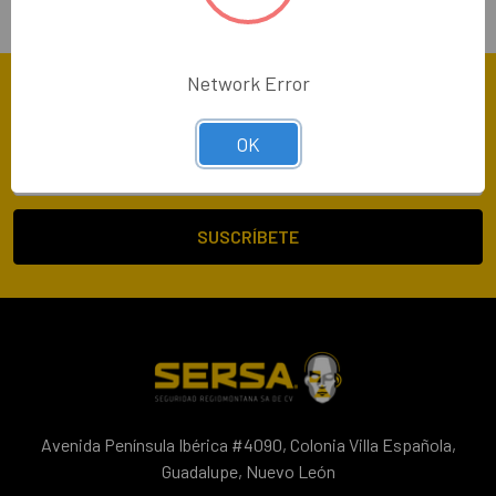
Seguimiento de tu pedido y dudas
Network Error
Suscríbete A Nuestro Newsletter
OK
Dirección
de
correo
electrónico
Avenida Península Ibérica #4090, Colonia Villa Española,
Guadalupe, Nuevo León