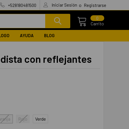
Iniciar Sesión
o
+528180481500
Registrarse
0
Carrito
LOGO
AYUDA
BLOG
dista con reflejantes
ranja
Rojo
Verde