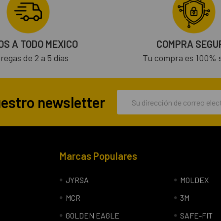
OS A TODO MEXICO
COMPRA SEGU
regas de 2 a 5 días
Tu compra es 100% 
Dirección
uestro newsletter
de
correo
electrónico
Marcas Populares
JYRSA
MOLDEX
MCR
3M
GOLDEN EAGLE
SAFE-FIT