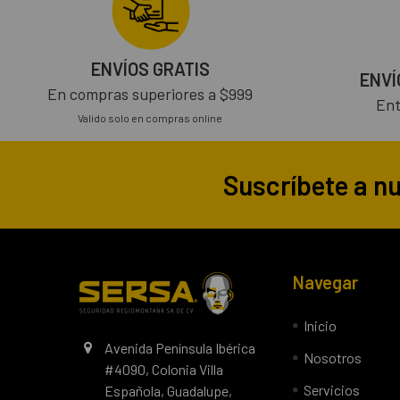
ENVÍOS GRATIS
ENVÍ
En compras superiores a $999
Ent
Valido solo en compras online
Suscríbete a n
Navegar
Inicio
Avenida Península Ibérica
Nosotros
#4090, Colonia Villa
Servicios
Española, Guadalupe,