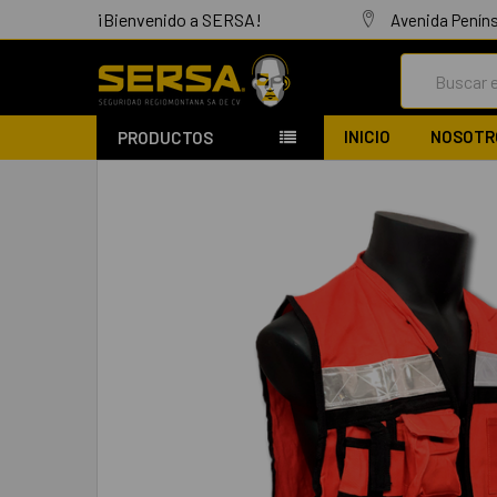
¡Bienvenido a SERSA!
Avenida Peníns
Buscar
INICIO
NOSOTR
PRODUCTOS
COMPRADOS
JUNTOS:
SELECCIONAR
TODO
AÑADIR
SELECCIONADO
AL CARRITO