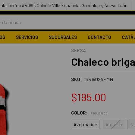
ula Ibérica #4090, Colonia Villa Española, Guadalupe, Nuevo León
OS
SERVICIOS
SUCURSALES
CONTACTO
CATÁ
SERSA
Chaleco briga
SKU:
SR1602AEMN
$195.00
COLOR:
REQUERIDO
Azul marino
Amarillo
Na