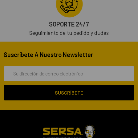
SOPORTE 24/7
Seguimiento de tu pedido y dudas
Suscríbete A Nuestro Newsletter
Dirección
de
correo
electrónico