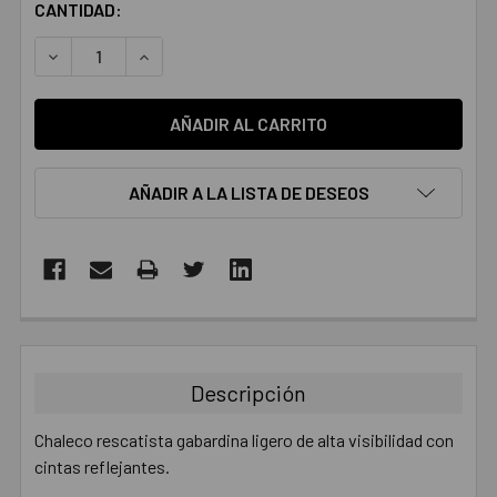
CANTIDAD:
DISMINUIR LA CANTIDAD:
AUMENTAR LA CANTIDAD:
AÑADIR A LA LISTA DE DESEOS
COMPRADOS
JUNTOS:
Descripción
SELECCIONAR
TODO
Chaleco rescatista gabardina ligero de alta visibilidad con
cintas reflejantes.
AÑADIR
SELECCIONADO