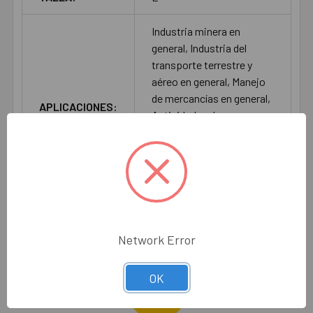
Industria minera en
general, Industria del
transporte terrestre y
aéreo en general, Manejo
de mercancías en general,
APLICACIONES:
Actividades de
salvamento, Actividades
de vigilancia o
supervisión, Actividades
deportivas.
Network Error
OK