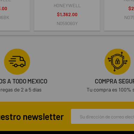
HONEYWELL
3.00
$2
$1,362.00
06BK
NO7
NO5906GY
OS A TODO MEXICO
COMPRA SEGU
regas de 2 a 5 días
Tu compra es 100% 
Dirección
uestro newsletter
de
correo
electrónico