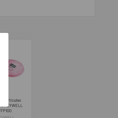
ra Particulas
 HONEYWELL
FFP100
EYWELL