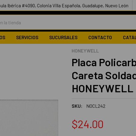
ula Ibérica #4090, Colonia Villa Española, Guadalupe, Nuevo León
OS
SERVICIOS
SUCURSALES
CONTACTO
CATÁ
HONEYWELL
Placa Policar
Careta Soldad
HONEYWELL 
SKU:
NOCL242
$24.00