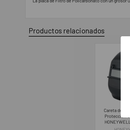
La placa de Filtro de Policarbonato con un grosor 0
Productos relacionados
Careta de So
Protección U
HONEYWELL
HONEY