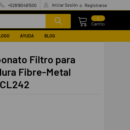
Iniciar Sesión
o
+528180481500
Registrarse
0
Carrito
LOGO
AYUDA
BLOG
bonato Filtro para
ura Fibre-Metal
CL242