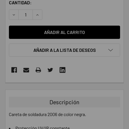
CANTIDAD:
DISMINUIR LA CANTIDAD:
AUMENTAR LA CANTIDAD:
AÑADIR A LA LISTA DE DESEOS
COMPRADOS
JUNTOS:
Descripción
SELECCIONAR
TODO
Careta de soldadura 2006 de color negra.
AÑADIR
Protección UV/IR constante.
SELECCIONADO