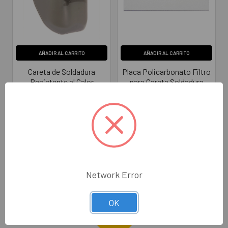
AÑADIR AL CARRITO
AÑADIR AL CARRITO
Careta de Soldadura
Placa Policarbonato Filtro
Resistente al Calor
para Careta Soldadura
Termoplástico Gris
Fibre-Metal HONEYWELL
HONEYWELL 5906GY
CL242
HONEYWELL
HONEYWELL
$1,362.00
$24.00
NO5906GY
NOCL242
Network Error
OK