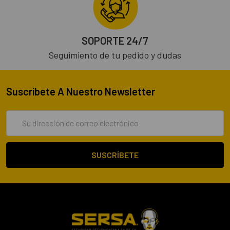
SOPORTE 24/7
Seguimiento de tu pedido y dudas
Suscríbete A Nuestro Newsletter
Dirección
de
correo
electrónico