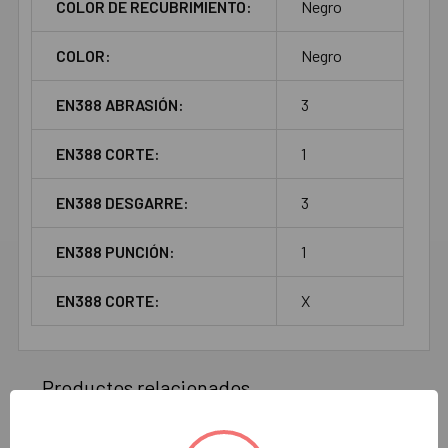
COLOR DE RECUBRIMIENTO:
Negro
COLOR:
Negro
EN388 ABRASIÓN:
3
EN388 CORTE:
1
EN388 DESGARRE:
3
EN388 PUNCIÓN:
1
EN388 CORTE:
X
Productos relacionados