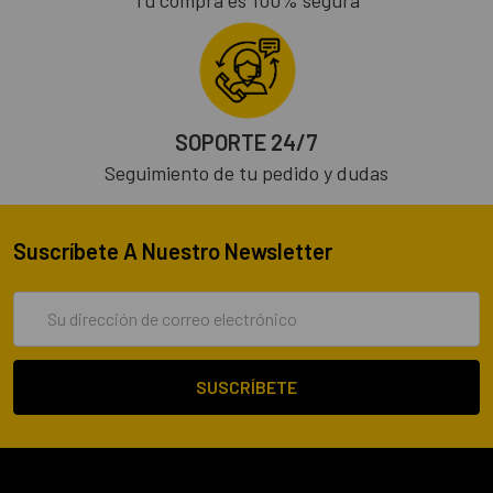
SOPORTE 24/7
Seguimiento de tu pedido y dudas
Suscríbete A Nuestro Newsletter
Dirección
de
correo
electrónico