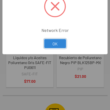
Network Error
OK
ELEGIR OPCIONES
ELEGIR OPCIONES
Guante Protección de
Guante G-Tek® de Poliéster
Liquidos y/o Aceites
Recubierto de Poliuretano
Poliuretano Gris SAFE-FIT
Negro PIP BLK125BP-MX
PUG611
PIP
SAFE-FIT
$21.00
$77.00