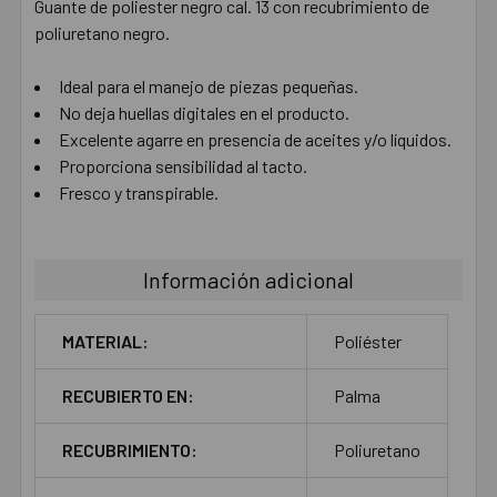
Guante de poliester negro cal. 13 con recubrimiento de
poliuretano negro.
AÑADIR
SELECCIONADO
AL CARRITO
Ideal para el manejo de piezas pequeñas.
No deja huellas digitales en el producto.
Excelente agarre en presencia de aceites y/o líquidos.
Proporciona sensibilidad al tacto.
Fresco y transpirable.
Información adicional
MATERIAL:
Poliéster
RECUBIERTO EN:
Palma
RECUBRIMIENTO:
Poliuretano