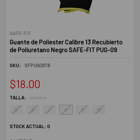
SAFE-FIT
Guante de Poliester Calibre 13 Recubierto
de Poliuretano Negro SAFE-FIT PUG-09
SKU:
SFPUG09T8
$18.00
TALLA:
REQUERIDO
5
6
7
8
9
10
STOCK ACTUAL:
0