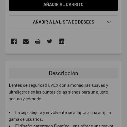
AÑADIR A LA LISTA DE DESEOS
COMPRADOS
JUNTOS:
Descripción
SELECCIONAR
TODO
Lentes de seguridad UVEX con almohadillas suaves y
ultraligeras en las puntas de las sienes para un ajuste
AÑADIR
seguro y cómodo.
SELECCIONADO
AL CARRITO
La ceja segura y envolvente se adapta a una amplia
gama de usuarios.
El diseño patentado Floating Lens ofrece una mayor