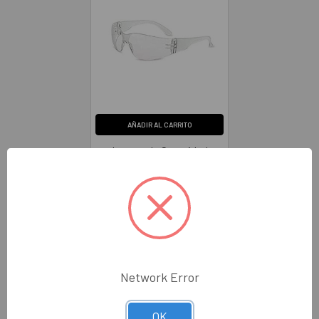
AÑADIR AL CARRITO
Lentes de Seguridad
Transparente con
Revestimiento Antiniebla
Series . HONEYWELL
XV103
HONEYWELL
$41.00
SPXV103
Network Error
OK