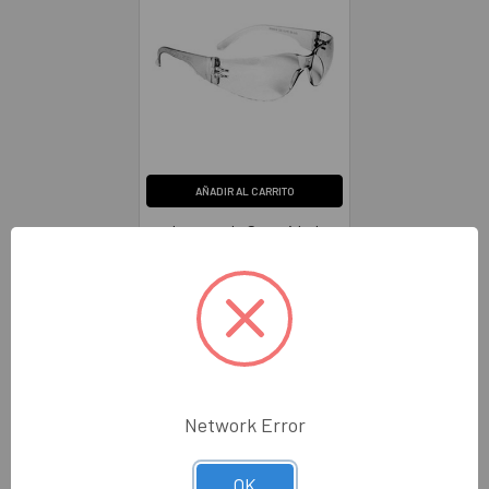
AÑADIR AL CARRITO
Lentes de Seguridad
Resistencia a Impactos de
Polibicarbonato
Transparentes RADIANS
MR0110ID
RADIANS
$37.00
RAMR0110ID
Network Error
OK