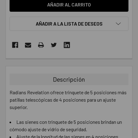
AÑADIR A LA LISTA DE DESEOS
COMPRADOS
JUNTOS:
Descripción
SELECCIONAR
TODO
Radians Revelation ofrece trinquete de 5 posiciones más
patillas telescópicas de 4 posiciones para un ajuste
AÑADIR
superior.
SELECCIONADO
AL CARRITO
Las sienes con trinquete de 5 posiciones brindan un
cómodo ajuste de vidrio de seguridad.
Ajuste de la longitud de las sienes en 4 posiciones.