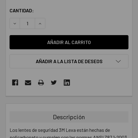
CANTIDAD:
DISMINUIR LA CANTIDAD:
AUMENTAR LA CANTIDAD:
AÑADIR A LA LISTA DE DESEOS
COMPRADOS
JUNTOS:
Descripción
SELECCIONAR
TODO
Los lentes de seguridad 3M Lexa están hechas de
policarbonato y cumplen con las normas ANSI Z87.1-2003,