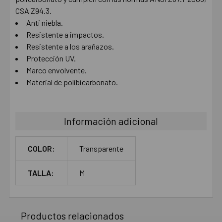
AÑADIR
CSA Z94.3.
SELECCIONADO
AL CARRITO
Anti niebla.
Resistente a impactos.
Resistente a los arañazos.
Protección UV.
Marco envolvente.
Material de polibicarbonato.
Información adicional
COLOR:
Transparente
TALLA:
M
Productos relacionados