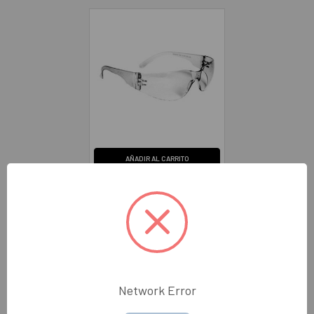
AÑADIR AL CARRITO
Lentes de Seguridad
Resistencia a Impactos de
Polibicarbonato
Transparentes RADIANS
MR0110ID
RADIANS
$37.00
Network Error
RAMR0110ID