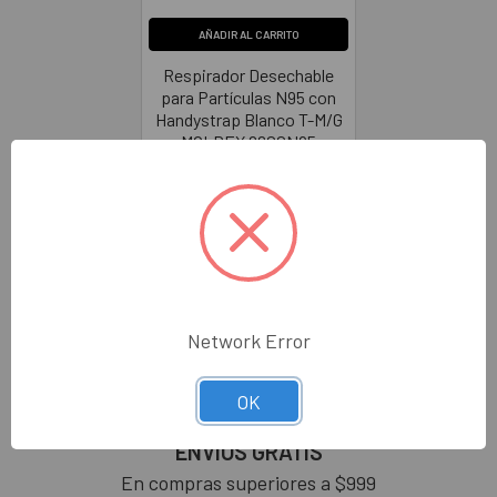
AÑADIR AL CARRITO
Respirador Desechable
para Partículas N95 con
Handystrap Blanco T-M/G
MOLDEX 2600N95
MOLDEX
$54.00
MO2600
Network Error
OK
ENVÍOS GRATIS
En compras superiores a $999