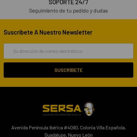
SOPORTE 24/7
Seguimiento de tu pedido y dudas
Suscríbete A Nuestro Newsletter
Dirección
de
correo
electrónico
Avenida Península Ibérica #4090, Colonia Villa Española,
Guadalupe, Nuevo León