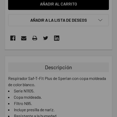
AÑADIR A LA LISTA DE DESEOS
COMPRADOS
JUNTOS:
Descripción
SELECCIONAR
TODO
Respirador Saf-T-Fit Plus de Sperian con copa moldeada
de color blanco.
AÑADIR
Serie N1105.
SELECCIONADO
AL CARRITO
Copa moldeada.
Filtro N95.
Incluye presilla de nariz.
Resistente a la humedad.