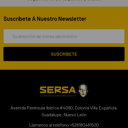
Suscríbete A Nuestro Newsletter
Dirección
de
correo
electrónico
Avenida Península Ibérica #4090, Colonia Villa Española,
Guadalupe, Nuevo León
Llamenos al teléfono +528180481500