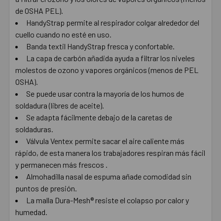
AÑADIR
de OSHA PEL).
SELECCIONADO
AL CARRITO
HandyStrap permite al respirador colgar alrededor del
cuello cuando no esté en uso.
Banda textil HandyStrap fresca y confortable.
La capa de carbón añadida ayuda a filtrar los niveles
molestos de ozono y vapores orgánicos (menos de PEL
OSHA).
Se puede usar contra la mayoría de los humos de
soldadura (libres de aceite).
Se adapta fácilmente debajo de la caretas de
soldaduras.
Válvula Ventex permite sacar el aire caliente más
rápido, de esta manera los trabajadores respiran más fácil
y permanecen más frescos .
Almohadilla nasal de espuma añade comodidad sin
puntos de presión.
La malla Dura-Mesh® resiste el colapso por calor y
humedad.