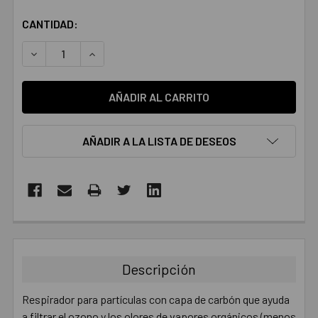
CANTIDAD:
DISMINUIR LA CANTIDAD:
AUMENTAR LA CANTIDAD:
AÑADIR A LA LISTA DE DESEOS
COMPRADOS
JUNTOS:
Descripción
SELECCIONAR
TODO
Respirador para partículas con capa de carbón que ayuda
a filtrar el ozono y los olores de vapores orgánicos (menos