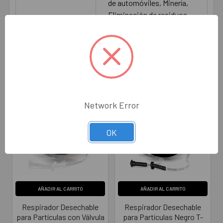
de automóviles, Minería,
Eliminación de residuos,
Plantas de renderizado
Productos relacionados
Network Error
OK
AÑADIR AL CARRITO
AÑADIR AL CARRITO
Respirador Desechable
Respirador Desechable
para Partículas con Válvula
para Partículas Negro T-