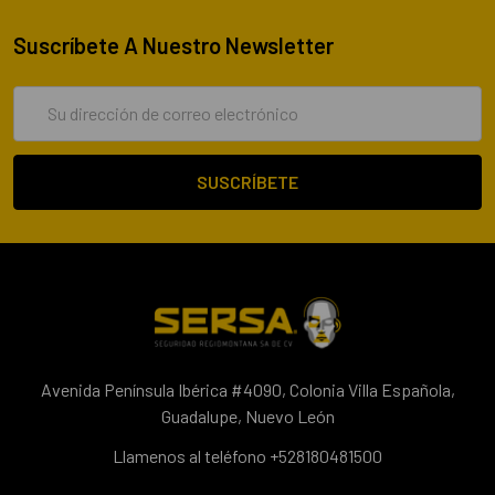
Suscríbete A Nuestro Newsletter
Dirección
de
correo
electrónico
Avenida Península Ibérica #4090, Colonia Villa Española,
Guadalupe, Nuevo León
Llamenos al teléfono +528180481500