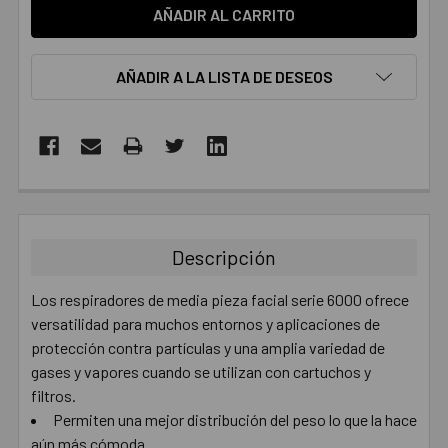
AÑADIR A LA LISTA DE DESEOS
COMPRADOS
JUNTOS:
Descripción
SELECCIONAR
TODO
Los respiradores de media pieza facial serie 6000 ofrece
versatilidad para muchos entornos y aplicaciones de
AÑADIR
protección contra partículas y una amplia variedad de
SELECCIONADO
AL CARRITO
gases y vapores cuando se utilizan con cartuchos y
filtros.
Permiten una mejor distribución del peso lo que la hace
aún más cómoda.