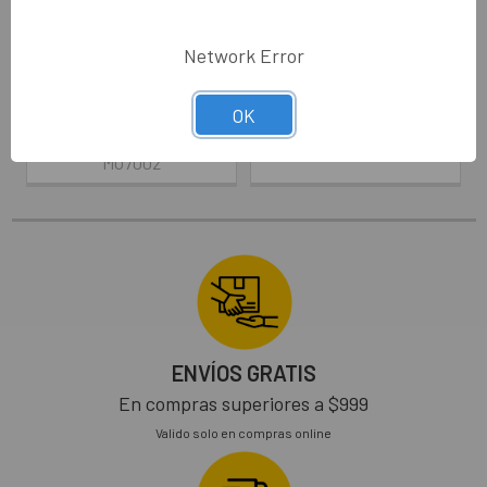
Respirador Reutilizable de
Respirador Media Cara de
Media Cara 1 Libre de PVC
Silicona HONEYWELL
Color Azul T-M MOLDEX
770030
Network Error
7002
HONEYWELL
MOLDEX
$356.00 - $644.00
OK
$556.00
MO7002
ENVÍOS GRATIS
En compras superiores a $999
Valido solo en compras online