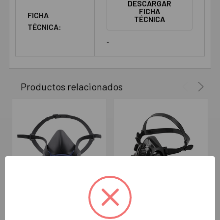
DESCARGAR
FICHA
FICHA
TÉCNICA
TÉCNICA:
"
Productos relacionados
AÑADIR AL CARRITO
ELEGIR OPCIONES