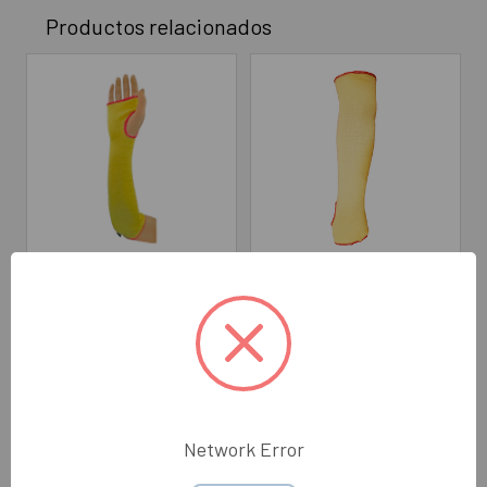
Productos relacionados
AÑADIR AL CARRITO
AÑADIR AL CARRITO
Manga Resistente al Corte
Manga Resistente al Corte
Kevlar Amarillo MCR
Kevlar 18" Amarillo MCR
SX9378KCTV
SX9378KCT
MCR
MCR
$82.00
$77.00
Network Error
MESX9378KCTV
MESX9378KCT