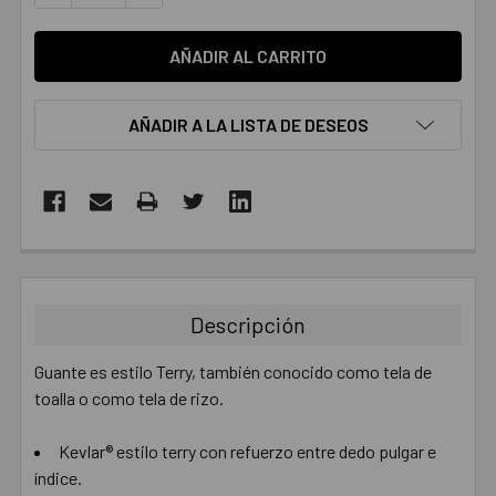
AÑADIR A LA LISTA DE DESEOS
COMPRADOS
JUNTOS:
Descripción
SELECCIONAR
TODO
Guante es estilo Terry, también conocido como tela de
toalla o como tela de rizo.
AÑADIR
SELECCIONADO
AL CARRITO
Kevlar® estilo terry con refuerzo entre dedo pulgar e
índice.