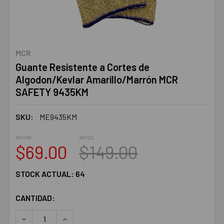
MCR
Guante Resistente a Cortes de
Algodon/Kevlar Amarillo/Marrón MCR
SAFETY 9435KM
SKU:
ME9435KM
AHORA
ANTES
$69.00
$149.00
STOCK ACTUAL:
64
CANTIDAD:
DISMINUIR LA CANTIDAD:
AUMENTAR LA CANTIDAD: