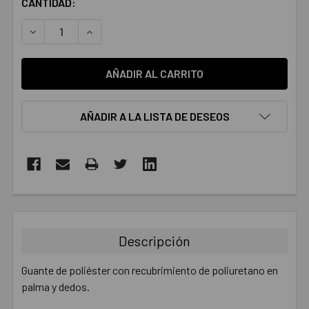
CANTIDAD:
DISMINUIR LA CANTIDAD:
AUMENTAR LA CANTIDAD:
AÑADIR A LA LISTA DE DESEOS
COMPRADOS
JUNTOS:
Descripción
SELECCIONAR
TODO
Guante de poliéster con recubrimiento de poliuretano en
palma y dedos.
AÑADIR
SELECCIONADO