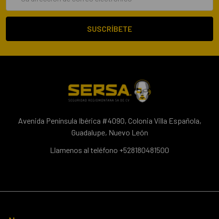
de
correo
electrónico
Avenida Península Ibérica #4090, Colonia Villa Española,
Guadalupe, Nuevo León
Llamenos al teléfono +528180481500