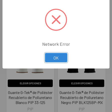
EN388 CORTE:
A
Productos relacionados
Network Error
OK
ELEGIR OPCIONES
ELEGIR OPCIONES
Guante G-Tek® de Poliéster
Guante G-Tek® de Poliéster
Recubierto de Poliuretano
Recubierto de Poliuretano
Blanco PIP 33-125
Negro PIP BLK125BP-MX
PIP
PIP