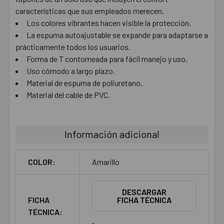
AÑADIR
características que sus empleados merecen.
SELECCIONADO
AL CARRITO
Los colores vibrantes hacen visible la protección.
La espuma autoajustable se expande para adaptarse a
prácticamente todos los usuarios.
Forma de T contorneada para fácil manejo y uso.
Uso cómodo a largo plazo.
Material de espuma de poliuretano.
Material del cable de PVC.
Información adicional
COLOR:
Amarillo
DESCARGAR
FICHA
FICHA TÉCNICA
TÉCNICA: