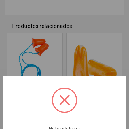
"
Productos relacionados
AÑADIR AL CARRITO
AÑADIR AL CARRITO
Tapones Desechables con
Tapones Desechables
Cordón de PVC
Espuma Desechables
HONEYWELL MAX-30CC
Naranja MOLDEX 6600
HONEYWELL
MOLDEX
Network Error