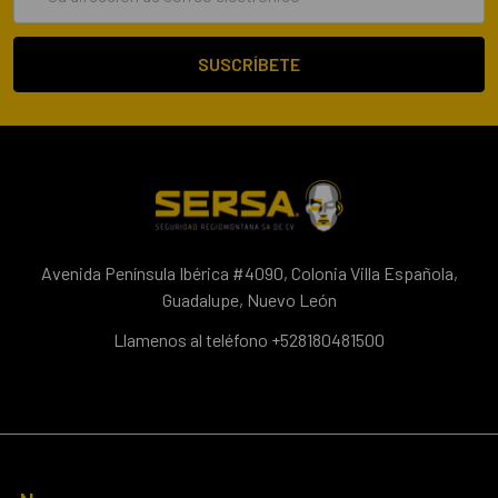
de
correo
electrónico
Avenida Península Ibérica #4090, Colonia Villa Española,
Guadalupe, Nuevo León
Llamenos al teléfono +528180481500