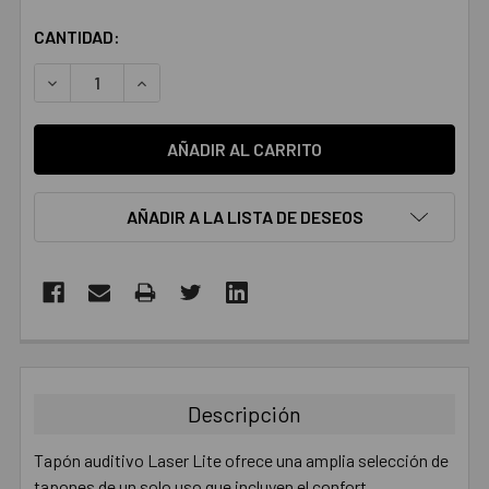
CANTIDAD:
DISMINUIR LA CANTIDAD:
AUMENTAR LA CANTIDAD:
AÑADIR A LA LISTA DE DESEOS
COMPRADOS
JUNTOS:
Descripción
SELECCIONAR
TODO
Tapón auditivo Laser Lite ofrece una amplia selección de
tapones de un solo uso que incluyen el confort