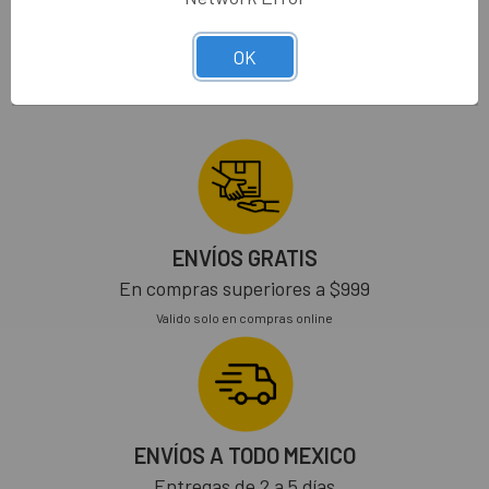
$8.00
$5.00
HLTAMAX-30CC
MO6600
OK
ENVÍOS GRATIS
En compras superiores a $999
Valido solo en compras online
ENVÍOS A TODO MEXICO
Entregas de 2 a 5 días