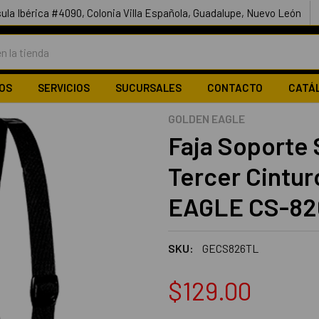
ula Ibérica #4090, Colonia Villa Española, Guadalupe, Nuevo León
OS
SERVICIOS
SUCURSALES
CONTACTO
CATÁ
GOLDEN EAGLE
Faja Soporte
Tercer Cintu
EAGLE CS-82
SKU:
GECS826TL
$129.00