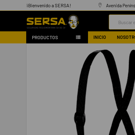
¡Bienvenido a SERSA!
Avenida Peníns
Buscar
INICIO
NOSOTR
PRODUCTOS
COMPRADOS
JUNTOS:
SELECCIONAR
TODO
AÑADIR
SELECCIONADO
AL CARRITO