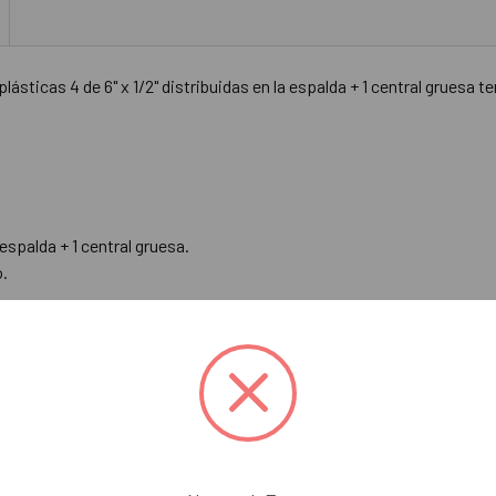
lásticas 4 de 6" x 1/2" distribuidas en la espalda + 1 central gruesa te
a espalda + 1 central gruesa.
o.