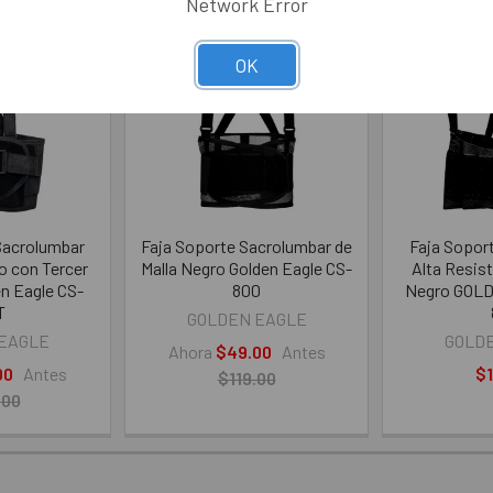
Network Error
Oferta
Oferta
OK
Sacrolumbar
Faja Soporte Sacrolumbar de
Faja Sopor
o con Tercer
Malla Negro Golden Eagle CS-
Alta Resist
en Eagle CS-
800
Negro GOL
T
GOLDEN EAGLE
EAGLE
GOLD
Ahora
$49.00
Antes
00
Antes
$1
$119.00
.00