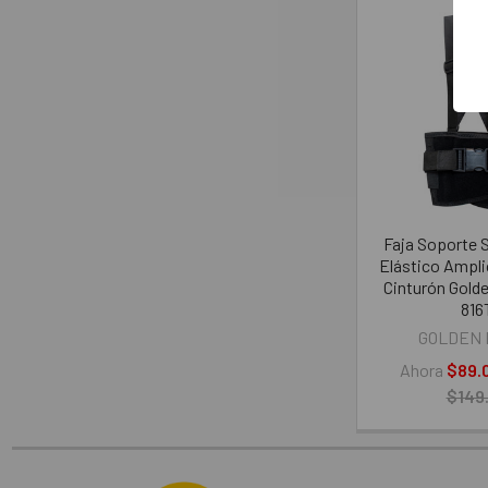
Faja Soporte 
Elástico Ampli
Cinturón Gold
816
GOLDEN 
Ahora
$89.
$149