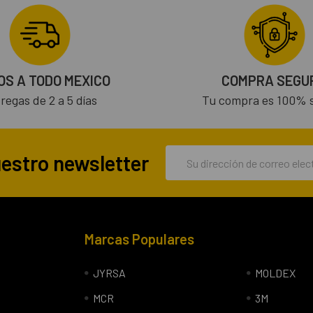
OS A TODO MEXICO
COMPRA SEGU
regas de 2 a 5 días
Tu compra es 100% 
Dirección
uestro newsletter
de
correo
electrónico
Marcas Populares
JYRSA
MOLDEX
MCR
3M