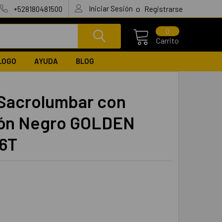
Iniciar Sesión
o
+528180481500
Registrarse
0
Carrito
LOGO
AYUDA
BLOG
 Sacrolumbar con
rón Negro GOLDEN
6T